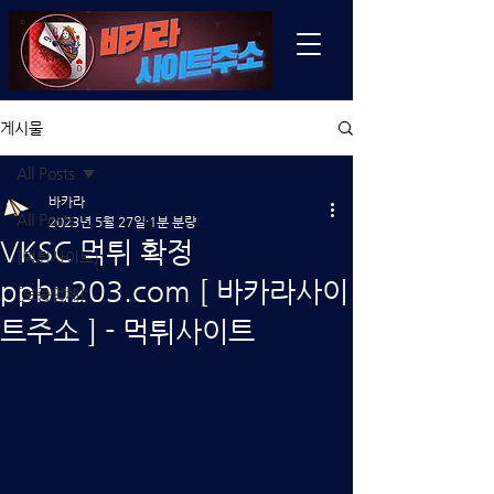
게시물
All Posts
바카라
All Posts
2023년 5월 27일
1분 분량
VKSC 먹튀 확정
[먹튀사이트]
ppbu203.com [ 바카라사이
[보증업체]
트주소 ] - 먹튀사이트