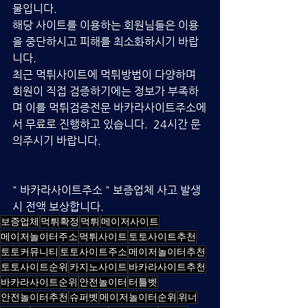
물입니다.
해당 사이트를 이용하는 회원님들은 이용
을 중단하시고 피해를 최소화하시기 바랍
니다. 
최근 먹튀사이트에 먹튀방법이 다양하며 
회원이 직접 검증하기에는 정보가 부족하
며 이를 먹튀검증전문 바카라사이트주소에
서 무료로 진행하고 있습니다.  24시간 문
의주시기 바랍니다.
" 바카라사이트주소 " 보증업체 사고 발생
시 전액 보상합니다.
보증업체
먹튀확정
먹튀
메이저사이트
메이저놀이터주소
먹튀사이트
토토사이트추천
토토커뮤니티
토토사이트주소
메이저놀이터추천
토토사이트순위
카지노사이트
바카라사이트추천
바카라사이트순위
안전놀이터
터틀벳
안전놀이터추천
슈퍼벳
메이저놀이터순위
위너