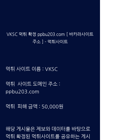
VKSC 먹튀 확정 ppbu203.com [ 바카라사이트
주소 ] - 먹튀사이트
먹튀 사이트 이름 : VKSC
먹튀  사이트 도메인 주소 : 
ppbu203.com
먹튀  피해 금액 : 50,000원
해당 게시물은 제보와 데이터를 바탕으로 
먹튀 확정된 먹튀사이트를 공유하는 게시