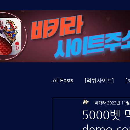
All Posts
[먹튀사이트]
[
바카라
2023년 11월
5000벳 먹
demo.c