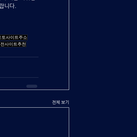
랍니다.
토토사이트주소
안전사이트추천
전체 보기