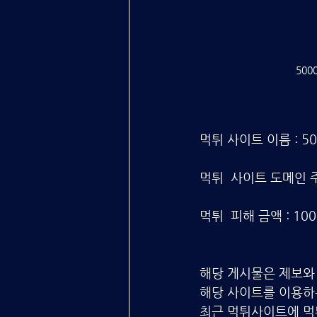
500
먹튀 사이트 이름 : 5
먹튀  사이트 도메인 주소 
먹튀  피해 금액 : 100
해당 게시물은 제보와
해당 사이트를 이용하
최근 먹튀사이트에 먹