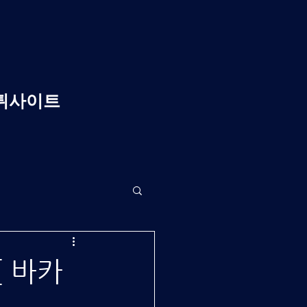
튀사이트
[ 바카