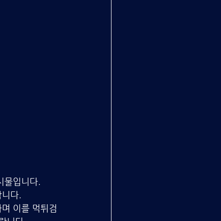
시물입니다.
니다. 
며 이를 먹튀검