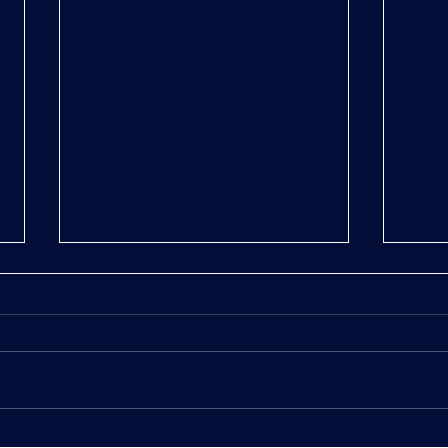
킹킹카지노 먹튀 확정
에이피