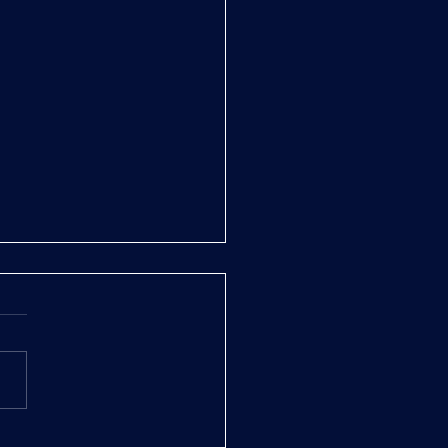
 먹튀 확정 ap-