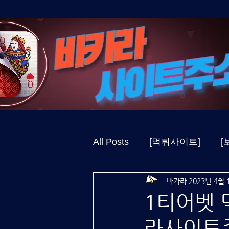
All Posts
[먹튀사이트]
[
바카라
2023년 4월 
1티어벳 먹
라사이트주