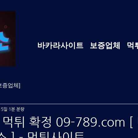
바카라사이트
보증업체
먹
보증업체]
15일
1분 분량
먹튀 확정 09-789.com 
 ] - 먹튀사이트