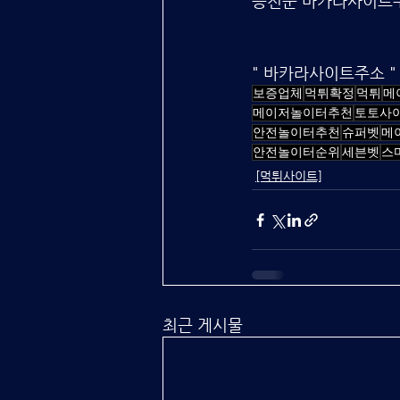
증전문 바카라사이트주
" 바카라사이트주소 "
보증업체
먹튀확정
먹튀
메
메이저놀이터추천
토토사
안전놀이터추천
슈퍼벳
메
안전놀이터순위
세븐벳
스
[먹튀사이트]
최근 게시물