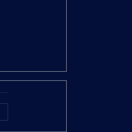
 먹튀 확정 ap-