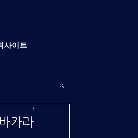
튀사이트
[ 바카라