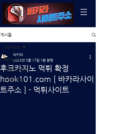
게시물
All Posts
바카라
All Posts
2023년 5월 17일
1분 분량
후크카지노 먹튀 확정
[먹튀사이트]
hook101.com [ 바카라사이
[보증업체]
트주소 ] - 먹튀사이트