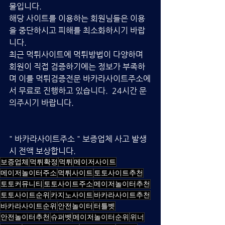
물입니다.
해당 사이트를 이용하는 회원님들은 이용
을 중단하시고 피해를 최소화하시기 바랍
니다. 
최근 먹튀사이트에 먹튀방법이 다양하며 
회원이 직접 검증하기에는 정보가 부족하
며 이를 먹튀검증전문 바카라사이트주소에
서 무료로 진행하고 있습니다.  24시간 문
의주시기 바랍니다.
" 바카라사이트주소 " 보증업체 사고 발생
시 전액 보상합니다.
보증업체
먹튀확정
먹튀
메이저사이트
메이저놀이터주소
먹튀사이트
토토사이트추천
토토커뮤니티
토토사이트주소
메이저놀이터추천
토토사이트순위
카지노사이트
바카라사이트추천
바카라사이트순위
안전놀이터
터틀벳
안전놀이터추천
슈퍼벳
메이저놀이터순위
위너