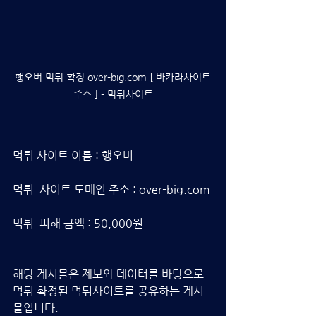
행오버 먹튀 확정 over-big.com [ 바카라사이트
주소 ] - 먹튀사이트
먹튀 사이트 이름 : 행오버
먹튀  사이트 도메인 주소 : over-big.com
먹튀  피해 금액 : 50,000원
해당 게시물은 제보와 데이터를 바탕으로 
먹튀 확정된 먹튀사이트를 공유하는 게시
물입니다.