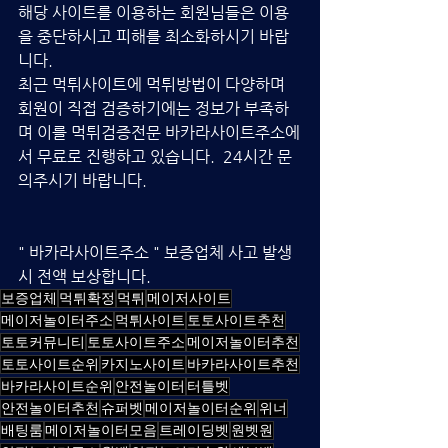
해당 사이트를 이용하는 회원님들은 이용
을 중단하시고 피해를 최소화하시기 바랍
니다. 
최근 먹튀사이트에 먹튀방법이 다양하며 
회원이 직접 검증하기에는 정보가 부족하
며 이를 먹튀검증전문 바카라사이트주소에
서 무료로 진행하고 있습니다.  24시간 문
의주시기 바랍니다.
" 바카라사이트주소 " 보증업체 사고 발생
시 전액 보상합니다.
보증업체
먹튀확정
먹튀
메이저사이트
메이저놀이터주소
먹튀사이트
토토사이트추천
토토커뮤니티
토토사이트주소
메이저놀이터추천
토토사이트순위
카지노사이트
바카라사이트추천
바카라사이트순위
안전놀이터
터틀벳
안전놀이터추천
슈퍼벳
메이저놀이터순위
위너
배팅룸
메이저놀이터모음
트레이딩벳
원벳원