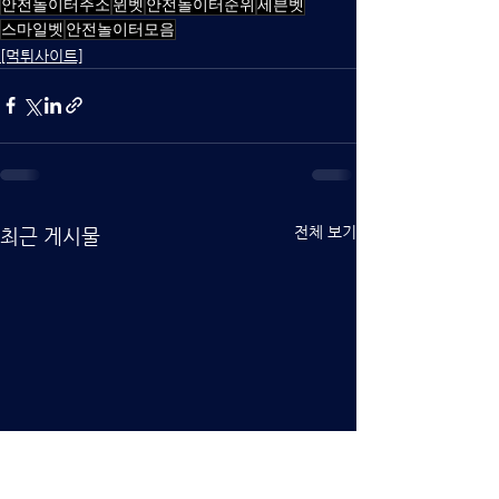
안전놀이터주소
윈벳
안전놀이터순위
세븐벳
스마일벳
안전놀이터모음
[먹튀사이트]
전체 보기
최근 게시물