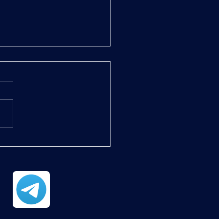
 먹튀 확정 ap-
7.com [ 바카라사이트주소
 먹튀사이트