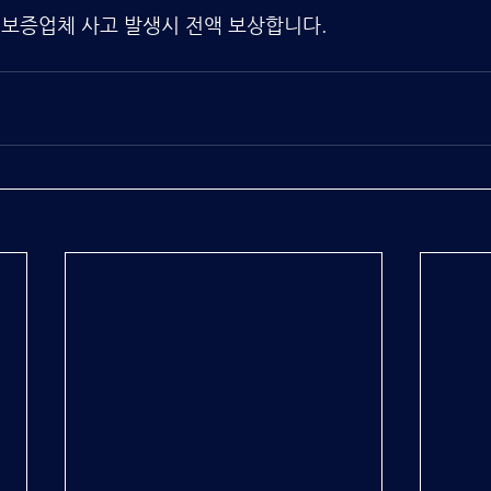
 보증업체 사고 발생시 전액 보상합니다.