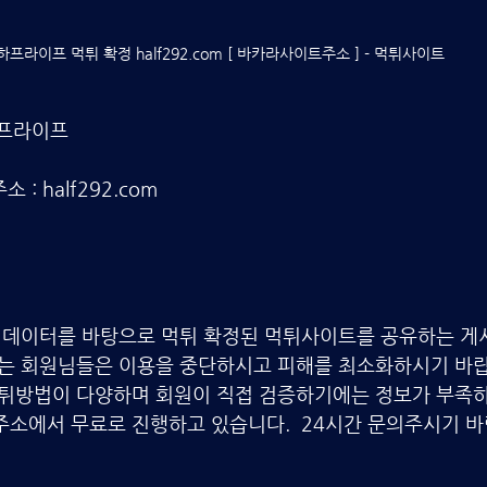
하프라이프 먹튀 확정 half292.com [ 바카라사이트주소 ] - 먹튀사이트 
하프라이프
 : half292.com
 데이터를 바탕으로 먹튀 확정된 먹튀사이트를 공유하는 게
는 회원님들은 이용을 중단하시고 피해를 최소화하시기 바랍
튀방법이 다양하며 회원이 직접 검증하기에는 정보가 부족하
소에서 무료로 진행하고 있습니다.  24시간 문의주시기 바