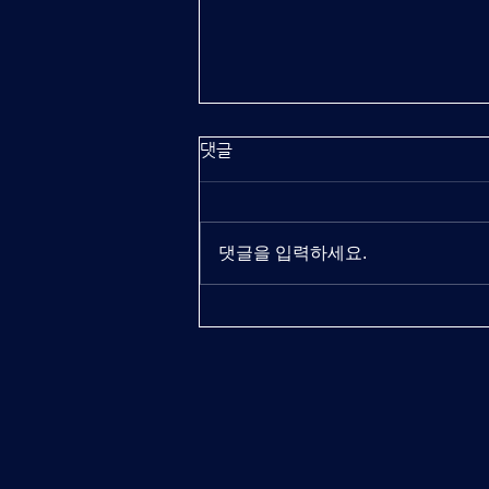
댓글
댓글을 입력하세요.
경성카지노 먹튀 확정
ksks0404.com [ 바카라사이트
주소 ] - 먹튀사이트