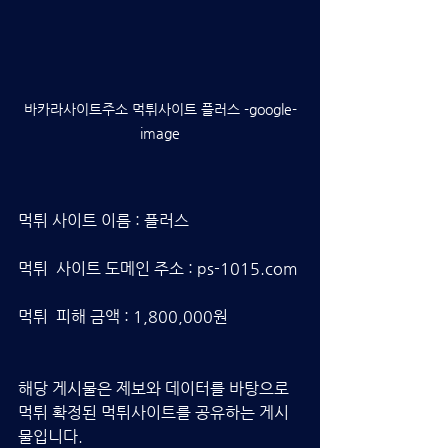
바카라사이트주소 먹튀사이트 플러스 -google-
image
먹튀 사이트 이름 : 플러스
먹튀  사이트 도메인 주소 : ps-1015.com
먹튀  피해 금액 : 1,800,000원
해당 게시물은 제보와 데이터를 바탕으로 
먹튀 확정된 먹튀사이트를 공유하는 게시
물입니다.