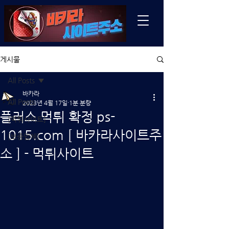
게시물
All Posts
바카라
All Posts
2023년 4월 17일
1분 분량
플러스 먹튀 확정 ps-
[먹튀사이트]
1015.com [ 바카라사이트주
[보증업체]
소 ] - 먹튀사이트