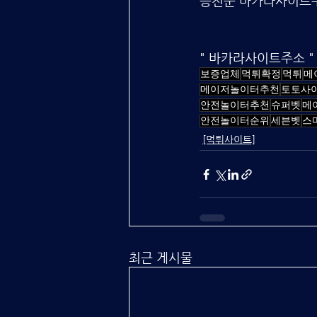
증전문 바카라사이트주
" 바카라사이트주소 "
보증업체
먹튀확정
먹튀
메
메이저놀이터추천
토토사
안전놀이터추천
슈퍼벳
메
안전놀이터순위
세븐벳
스
[먹튀사이트]
최근 게시물