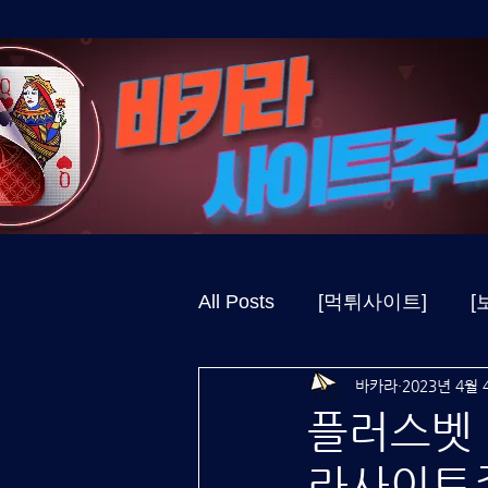
All Posts
[먹튀사이트]
[
바카라
2023년 4월 
플러스벳 먹
라사이트주