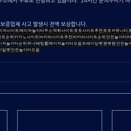
소에서 무료로 진행하고 있습니다.  24시간 문의주시기 바
 보증업체 사고 발생시 전액 보상합니다.
이저사이트
메이저놀이터주소
먹튀사이트
토토사이트추천
토토커뮤니티
이트순위
카지노사이트
바카라사이트추천
바카라사이트순위
안전놀이터
이저놀이터순위
위너
배팅룸
메이저놀이터모음
트레이딩벳
원벳원
안전놀
마일벳
안전놀이터모음