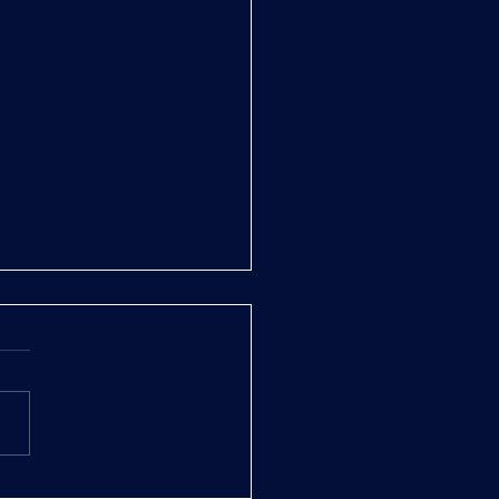
 먹튀 확정 ap-