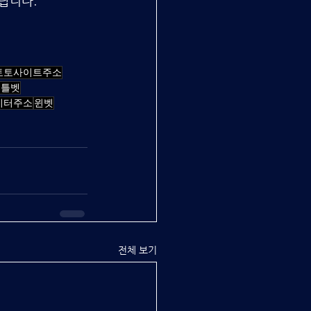
랍니다.
토토사이트주소
터틀벳
이터주소
윈벳
전체 보기