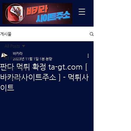
게시물
All Posts
바카라
All Posts
2023년 11월 1일
1분 분량
판다 먹튀 확정 ta-gt.com [
[먹튀사이트]
바카라사이트주소 ] - 먹튀사
[보증업체]
이트