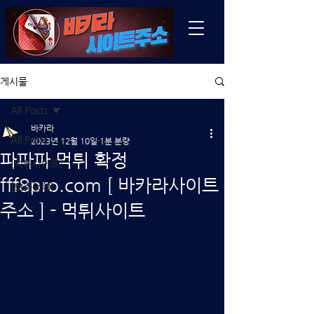
게시물
All Posts
바카라
All Posts
2023년 12월 10일
1분 분량
파파파 먹튀 확정
[먹튀사이트]
fff8pro.com [ 바카라사이트
[보증업체]
주소 ] - 먹튀사이트