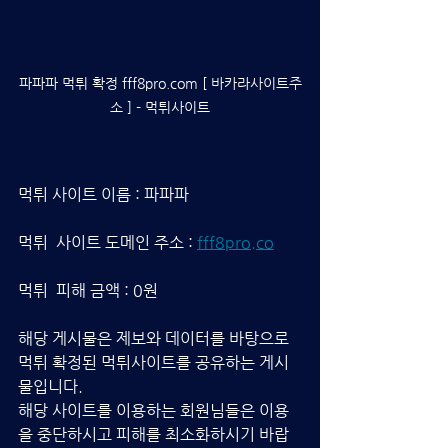
파파파 먹튀 확정 fff8pro.com [ 바카라사이트주
소 ] - 먹튀사이트
먹튀 사이트 이름 : 파파파
먹튀  사이트 도메인 주소 : 
fff8pro.co
먹튀  피해 금액 : 0원
해당 게시물은 제보와 데이터를 바탕으로 
먹튀 확정된 먹튀사이트를 공유하는 게시
물입니다.
해당 사이트를 이용하는 회원님들은 이용
을 중단하시고 피해를 최소화하시기 바랍