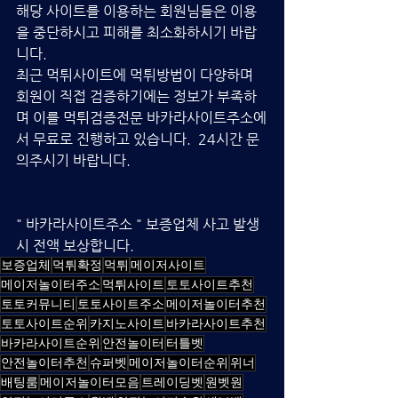
해당 사이트를 이용하는 회원님들은 이용
을 중단하시고 피해를 최소화하시기 바랍
니다. 
최근 먹튀사이트에 먹튀방법이 다양하며 
회원이 직접 검증하기에는 정보가 부족하
며 이를 먹튀검증전문 바카라사이트주소에
서 무료로 진행하고 있습니다.  24시간 문
의주시기 바랍니다.
" 바카라사이트주소 " 보증업체 사고 발생
시 전액 보상합니다.
보증업체
먹튀확정
먹튀
메이저사이트
메이저놀이터주소
먹튀사이트
토토사이트추천
토토커뮤니티
토토사이트주소
메이저놀이터추천
토토사이트순위
카지노사이트
바카라사이트추천
바카라사이트순위
안전놀이터
터틀벳
안전놀이터추천
슈퍼벳
메이저놀이터순위
위너
배팅룸
메이저놀이터모음
트레이딩벳
원벳원