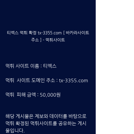
티엑스 먹튀 확정 tx-3355.com [ 바카라사이트
주소 ] - 먹튀사이트
먹튀 사이트 이름 : 티엑스
먹튀  사이트 도메인 주소 : tx-3355.com
먹튀  피해 금액 : 50,000원
해당 게시물은 제보와 데이터를 바탕으로 
먹튀 확정된 먹튀사이트를 공유하는 게시
물입니다.