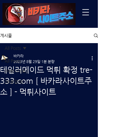
게시물
All Posts
바카라
All Posts
2023년 8월 29일
1분 분량
테일러메이드 먹튀 확정 tre-
[먹튀사이트]
333.com [ 바카라사이트주
[보증업체]
소 ] - 먹튀사이트