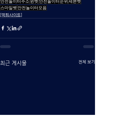
안전놀이터주소
윈벳
안전놀이터순위
세븐벳
스마일벳
안전놀이터모음
[먹튀사이트]
전체 보기
최근 게시물