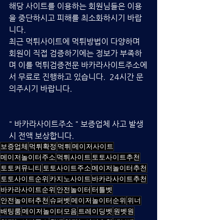
해당 사이트를 이용하는 회원님들은 이용
을 중단하시고 피해를 최소화하시기 바랍
니다. 
최근 먹튀사이트에 먹튀방법이 다양하며 
회원이 직접 검증하기에는 정보가 부족하
며 이를 먹튀검증전문 바카라사이트주소에
서 무료로 진행하고 있습니다.  24시간 문
의주시기 바랍니다.
" 바카라사이트주소 " 보증업체 사고 발생
시 전액 보상합니다.
보증업체
먹튀확정
먹튀
메이저사이트
메이저놀이터주소
먹튀사이트
토토사이트추천
토토커뮤니티
토토사이트주소
메이저놀이터추천
토토사이트순위
카지노사이트
바카라사이트추천
바카라사이트순위
안전놀이터
터틀벳
안전놀이터추천
슈퍼벳
메이저놀이터순위
위너
배팅룸
메이저놀이터모음
트레이딩벳
원벳원