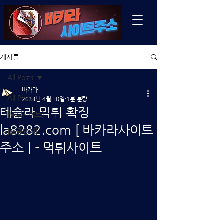
게시물
All Posts
바카라
All Posts
2023년 4월 30일
1분 분량
테슬라 먹튀 확정
[먹튀사이트]
la8282.com [ 바카라사이트
[보증업체]
주소 ] - 먹튀사이트