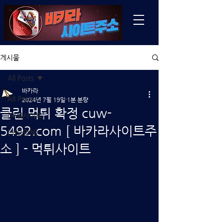
게시물
All Posts
바카라
All Posts
2024년 7월 19일
1분 분량
클린 먹튀 확정 cuw-
[먹튀사이트]
5492.com [ 바카라사이트주
[보증업체]
소 ] - 먹튀사이트