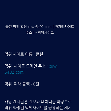
클린 먹튀 확정 cuw-5492.com [ 바카라사이트
주소 ] - 먹튀사이트
먹튀 사이트 이름 : 클린
먹튀  사이트 도메인 주소 : 
cuw-
5492.com
먹튀  피해 금액 : 0원
해당 게시물은 제보와 데이터를 바탕으로 
먹튀 확정된 먹튀사이트를 공유하는 게시