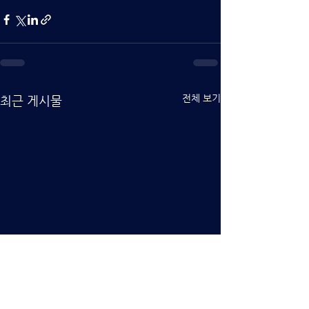
전체 보기
최근 게시물