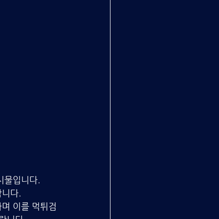
시물입니다.
니다. 
며 이를 먹튀검