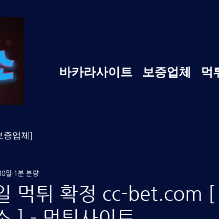
바카라사이트
보증업체
먹
보증업체]
30일
1분 분량
먹튀 확정 cc-bet.com 
 ] - 먹튀사이트