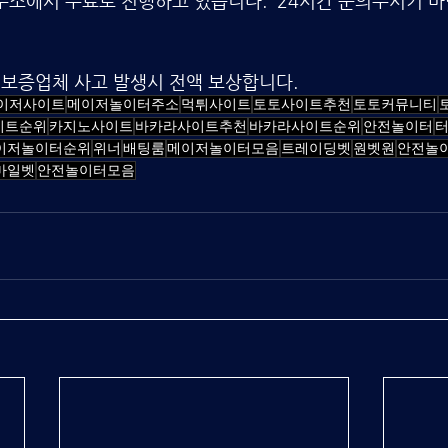
소에서 무료로 진행하고 있습니다.  24시간 문의주시기 바
 보증업체 사고 발생시 전액 보상합니다.
이저사이트
메이저놀이터주소
먹튀사이트
토토사이트추천
토토커뮤니티
이트순위
카지노사이트
바카라사이트추천
바카라사이트순위
안전놀이터
이저놀이터순위
위너
배팅룸
메이저놀이터모음
트레이딩벳
원벳원
안전놀
마일벳
안전놀이터모음