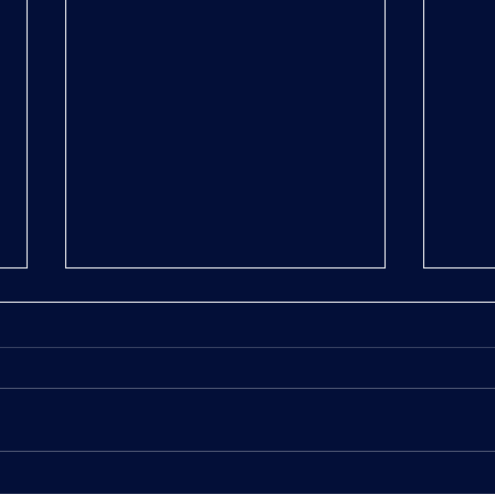
킹킹카지노 먹튀 확정
에이피