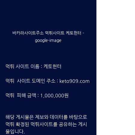
바카라사이트주소 먹튀사이트 케토헌터 -
google-image
먹튀 사이트 이름 : 케토헌터
먹튀  사이트 도메인 주소 : keto909.com
먹튀  피해 금액 : 1,000,000원
해당 게시물은 제보와 데이터를 바탕으로 
먹튀 확정된 먹튀사이트를 공유하는 게시
물입니다.