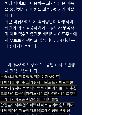
해당 사이트를 이용하는 회원님들은 이용
을 중단하시고 피해를 최소화하시기 바랍
니다. 
최근 먹튀사이트에 먹튀방법이 다양하며 
회원이 직접 검증하기에는 정보가 부족하
며 이를 먹튀검증전문 바카라사이트주소에
서 무료로 진행하고 있습니다.  24시간 문
의주시기 바랍니다.
" 바카라사이트주소 " 보증업체 사고 발생
시 전액 보상합니다.
보증업체
먹튀확정
먹튀
메이저사이트
메이저놀이터주소
먹튀사이트
토토사이트추천
토토커뮤니티
토토사이트주소
메이저놀이터추천
토토사이트순위
카지노사이트
바카라사이트추천
바카라사이트순위
안전놀이터
터틀벳
안전놀이터추천
슈퍼벳
메이저놀이터순위
위너
배팅룸
메이저놀이터모음
트레이딩벳
원벳원