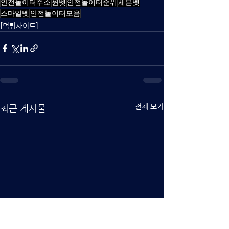
안전놀이터주소
윈벳
안전놀이터순위
세븐벳
스마일벳
안전놀이터모음
[먹튀사이트]
전체 보기
최근 게시물