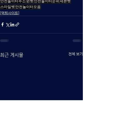
안전놀이터주소
윈벳
안전놀이터순위
세븐벳
스마일벳
안전놀이터모음
[먹튀사이트]
전체 보기
최근 게시물