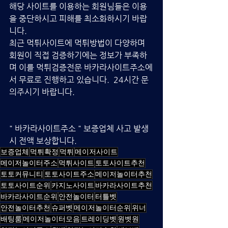
해당 사이트를 이용하는 회원님들은 이용
을 중단하시고 피해를 최소화하시기 바랍
니다. 
최근 먹튀사이트에 먹튀방법이 다양하며 
회원이 직접 검증하기에는 정보가 부족하
며 이를 먹튀검증전문 바카라사이트주소에
서 무료로 진행하고 있습니다.  24시간 문
의주시기 바랍니다.
" 바카라사이트주소 " 보증업체 사고 발생
시 전액 보상합니다.
보증업체
먹튀확정
먹튀
메이저사이트
메이저놀이터주소
먹튀사이트
토토사이트추천
토토커뮤니티
토토사이트주소
메이저놀이터추천
토토사이트순위
카지노사이트
바카라사이트추천
바카라사이트순위
안전놀이터
터틀벳
안전놀이터추천
슈퍼벳
메이저놀이터순위
위너
배팅룸
메이저놀이터모음
트레이딩벳
원벳원