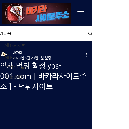
게시물
All Posts
바카라
All Posts
2023년 5월 20일
1분 분량
잎새 먹튀 확정 yps-
[먹튀사이트]
001.com [ 바카라사이트주
[보증업체]
소 ] - 먹튀사이트