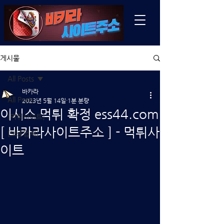
게시물
All Posts
바카라
All Posts
2023년 5월 14일
1분 분량
이시스 먹튀 확정 ess44.com
[먹튀사이트]
[ 바카라사이트주소 ] - 먹튀사
[보증업체]
이트