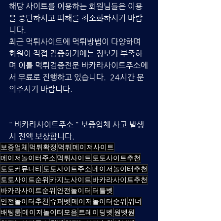
해당 사이트를 이용하는 회원님들은 이용
을 중단하시고 피해를 최소화하시기 바랍
니다. 
최근 먹튀사이트에 먹튀방법이 다양하며 
회원이 직접 검증하기에는 정보가 부족하
며 이를 먹튀검증전문 바카라사이트주소에
서 무료로 진행하고 있습니다.  24시간 문
의주시기 바랍니다.
" 바카라사이트주소 " 보증업체 사고 발생
시 전액 보상합니다.
보증업체
먹튀확정
먹튀
메이저사이트
메이저놀이터주소
먹튀사이트
토토사이트추천
토토커뮤니티
토토사이트주소
메이저놀이터추천
토토사이트순위
카지노사이트
바카라사이트추천
바카라사이트순위
안전놀이터
터틀벳
안전놀이터추천
슈퍼벳
메이저놀이터순위
위너
배팅룸
메이저놀이터모음
트레이딩벳
원벳원