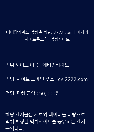
에비앙카지노 먹튀 확정 ev-2222.com [ 바카라
사이트주소 ] - 먹튀사이트
먹튀 사이트 이름 : 에비앙카지노
먹튀  사이트 도메인 주소 : ev-2222.com
먹튀  피해 금액 : 50,000원
해당 게시물은 제보와 데이터를 바탕으로 
먹튀 확정된 먹튀사이트를 공유하는 게시
물입니다.