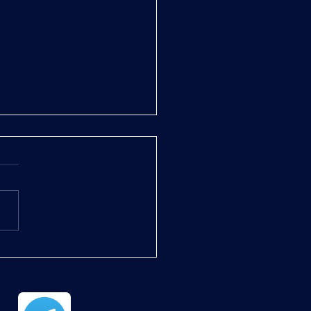
 먹튀 확정 ap-
7.com [ 바카라사이트주소
 먹튀사이트