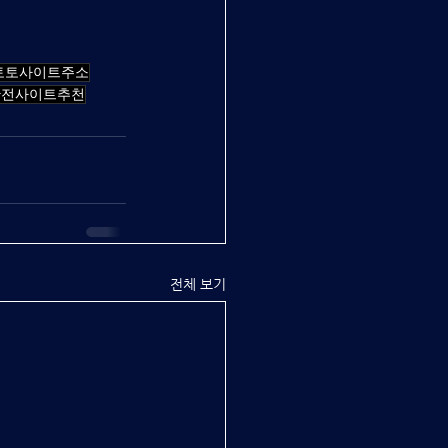
토토사이트주소
안전사이트추천
전체 보기