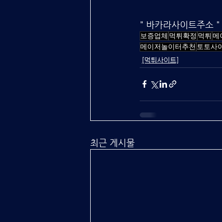
" 바카라사이트주소 "
보증업체
먹튀확정
먹튀
메
메이저놀이터추천
토토사
[먹튀사이트]
최근 게시물