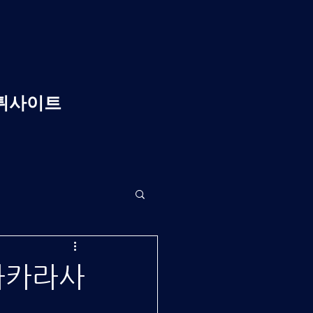
튀사이트
 바카라사