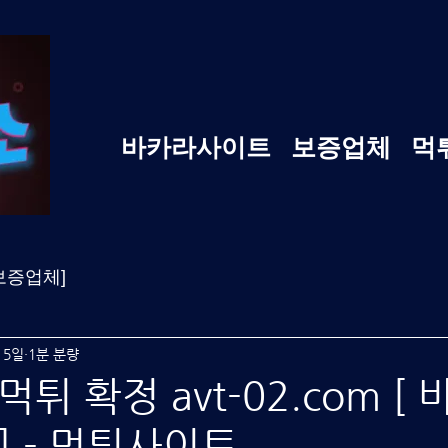
바카라사이트
보증업체
먹
보증업체]
 5일
1분 분량
튀 확정 avt-02.com [
] - 먹튀사이트