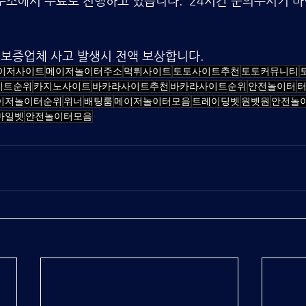
소에서 무료로 진행하고 있습니다.  24시간 문의주시기 바
 보증업체 사고 발생시 전액 보상합니다.
이저사이트
메이저놀이터주소
먹튀사이트
토토사이트추천
토토커뮤니티
이트순위
카지노사이트
바카라사이트추천
바카라사이트순위
안전놀이터
이저놀이터순위
위너
배팅룸
메이저놀이터모음
트레이딩벳
원벳원
안전놀
마일벳
안전놀이터모음