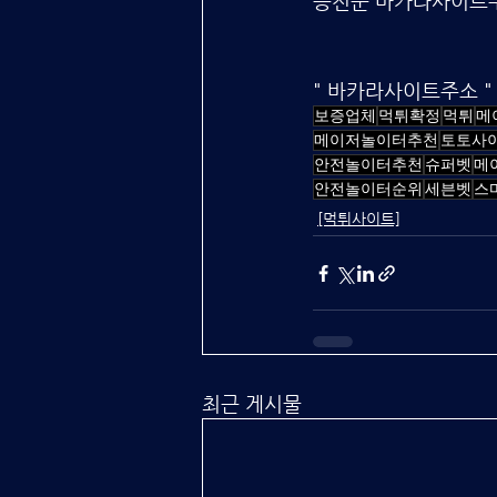
증전문 바카라사이트주
" 바카라사이트주소 "
보증업체
먹튀확정
먹튀
메
메이저놀이터추천
토토사
안전놀이터추천
슈퍼벳
메
안전놀이터순위
세븐벳
스
[먹튀사이트]
최근 게시물