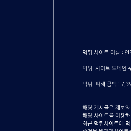
먹튀 사이트 이름 : 
먹튀  사이트 도메인 주소
먹튀  피해 금액 : 7,3
해당 게시물은 제보와
해당 사이트를 이용하
최근 먹튀사이트에 먹