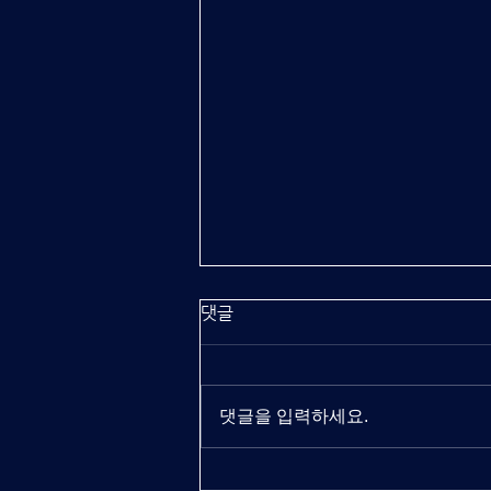
댓글
댓글을 입력하세요.
경성카지노 먹튀 확정