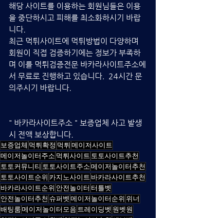
해당 사이트를 이용하는 회원님들은 이용
을 중단하시고 피해를 최소화하시기 바랍
니다. 
최근 먹튀사이트에 먹튀방법이 다양하며 
회원이 직접 검증하기에는 정보가 부족하
며 이를 먹튀검증전문 바카라사이트주소에
서 무료로 진행하고 있습니다.  24시간 문
의주시기 바랍니다.
" 바카라사이트주소 " 보증업체 사고 발생
시 전액 보상합니다.
보증업체
먹튀확정
먹튀
메이저사이트
메이저놀이터주소
먹튀사이트
토토사이트추천
토토커뮤니티
토토사이트주소
메이저놀이터추천
토토사이트순위
카지노사이트
바카라사이트추천
바카라사이트순위
안전놀이터
터틀벳
안전놀이터추천
슈퍼벳
메이저놀이터순위
위너
배팅룸
메이저놀이터모음
트레이딩벳
원벳원