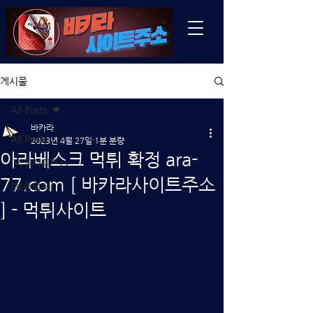
게시물
All Posts
바카라
All Posts
2023년 4월 27일
1분 분량
아라베스크 먹튀 확정 ara-
[먹튀사이트]
77.com [ 바카라사이트주소
[보증업체]
] - 먹튀사이트