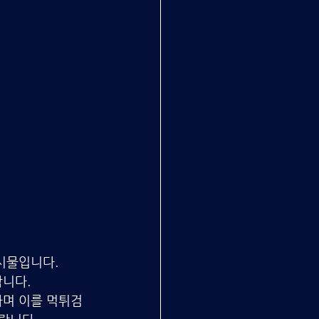
시물입니다.
니다. 
며 이를 먹튀검