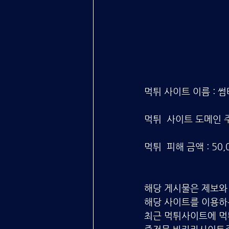
먹튀 사이트 이름 : 
먹튀  사이트 도메인 주소
먹튀  피해 금액 : 50,
해당 게시물은 제보와
해당 사이트를 이용하
최근 먹튀사이트에 먹