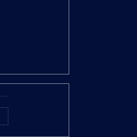
 먹튀 확정 ap-