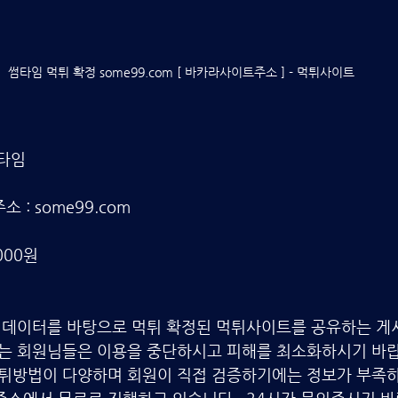
썸타임 먹튀 확정 some99.com [ 바카라사이트주소 ] - 먹튀사이트
썸타임
 : some99.com
000원
 데이터를 바탕으로 먹튀 확정된 먹튀사이트를 공유하는 게
는 회원님들은 이용을 중단하시고 피해를 최소화하시기 바랍
튀방법이 다양하며 회원이 직접 검증하기에는 정보가 부족하