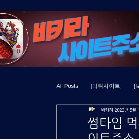
All Posts
[먹튀사이트]
[
바카라
2023년 5월 
썸타임 먹튀
이트주소 