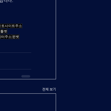
랍니다.
토토사이트주소
터틀벳
이터주소
윈벳
전체 보기