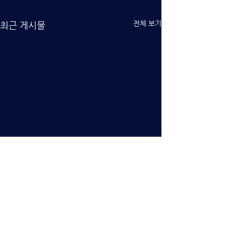
전체 보기
최근 게시물