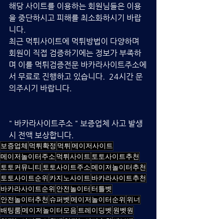
해당 사이트를 이용하는 회원님들은 이용
을 중단하시고 피해를 최소화하시기 바랍
니다. 
최근 먹튀사이트에 먹튀방법이 다양하며 
회원이 직접 검증하기에는 정보가 부족하
며 이를 먹튀검증전문 바카라사이트주소에
서 무료로 진행하고 있습니다.  24시간 문
의주시기 바랍니다.
" 바카라사이트주소 " 보증업체 사고 발생
시 전액 보상합니다.
보증업체
먹튀확정
먹튀
메이저사이트
메이저놀이터주소
먹튀사이트
토토사이트추천
토토커뮤니티
토토사이트주소
메이저놀이터추천
토토사이트순위
카지노사이트
바카라사이트추천
바카라사이트순위
안전놀이터
터틀벳
안전놀이터추천
슈퍼벳
메이저놀이터순위
위너
배팅룸
메이저놀이터모음
트레이딩벳
원벳원