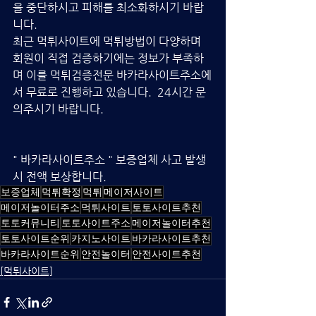
을 중단하시고 피해를 최소화하시기 바랍
니다. 
최근 먹튀사이트에 먹튀방법이 다양하며 
회원이 직접 검증하기에는 정보가 부족하
며 이를 먹튀검증전문 바카라사이트주소에
서 무료로 진행하고 있습니다.  24시간 문
의주시기 바랍니다.
" 바카라사이트주소 " 보증업체 사고 발생
시 전액 보상합니다.
보증업체
먹튀확정
먹튀
메이저사이트
메이저놀이터주소
먹튀사이트
토토사이트추천
토토커뮤니티
토토사이트주소
메이저놀이터추천
토토사이트순위
카지노사이트
바카라사이트추천
바카라사이트순위
안전놀이터
안전사이트추천
[먹튀사이트]