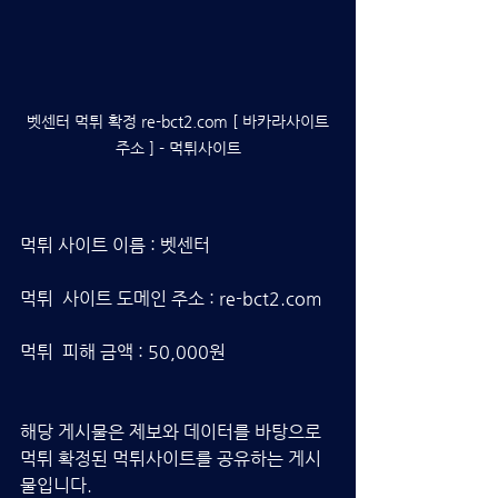
벳센터 먹튀 확정 re-bct2.com [ 바카라사이트
주소 ] - 먹튀사이트
먹튀 사이트 이름 : 벳센터
먹튀  사이트 도메인 주소 : re-bct2.com 
먹튀  피해 금액 : 50,000원
해당 게시물은 제보와 데이터를 바탕으로 
먹튀 확정된 먹튀사이트를 공유하는 게시
물입니다.