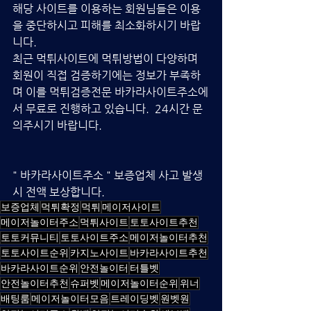
해당 사이트를 이용하는 회원님들은 이용
을 중단하시고 피해를 최소화하시기 바랍
니다. 
최근 먹튀사이트에 먹튀방법이 다양하며 
회원이 직접 검증하기에는 정보가 부족하
며 이를 먹튀검증전문 바카라사이트주소에
서 무료로 진행하고 있습니다.  24시간 문
의주시기 바랍니다.
" 바카라사이트주소 " 보증업체 사고 발생
시 전액 보상합니다.
보증업체
먹튀확정
먹튀
메이저사이트
메이저놀이터주소
먹튀사이트
토토사이트추천
토토커뮤니티
토토사이트주소
메이저놀이터추천
토토사이트순위
카지노사이트
바카라사이트추천
바카라사이트순위
안전놀이터
터틀벳
안전놀이터추천
슈퍼벳
메이저놀이터순위
위너
배팅룸
메이저놀이터모음
트레이딩벳
원벳원