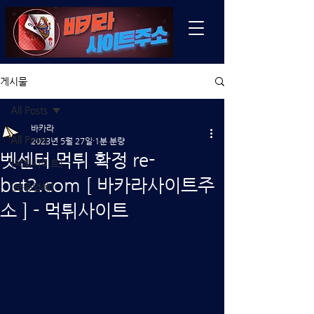
게시물
All Posts
바카라
All Posts
2023년 5월 27일
1분 분량
벳센터 먹튀 확정 re-
[먹튀사이트]
bct2.com [ 바카라사이트주
[보증업체]
소 ] - 먹튀사이트