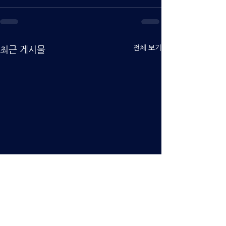
전체 보기
최근 게시물