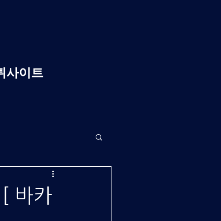
튀사이트
 [ 바카