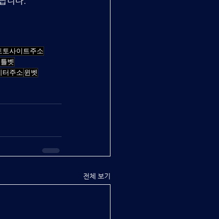
랍니다.
토토사이트주소
터틀벳
이터주소
윈벳
전체 보기