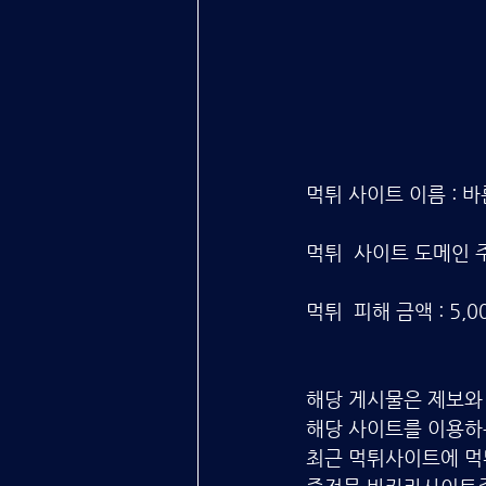
먹튀 사이트 이름 : 
먹튀  사이트 도메인 주소 
먹튀  피해 금액 : 5,0
해당 게시물은 제보와
해당 사이트를 이용하
최근 먹튀사이트에 먹