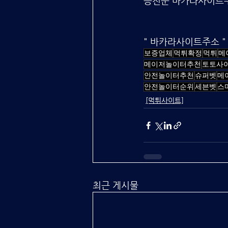
증전문 바카라사이트주
" 바카라사이트주소 "
보증업체
먹튀확정
먹튀
메
메이저놀이터추천
토토사
안전놀이터추천
슈퍼벳
메
안전놀이터순위
세븐벳
스
[먹튀사이트]
최근 게시물