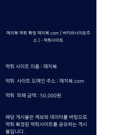
매치북 먹튀 확정 매치북.com [ 바카라사이트주
소 ] - 먹튀사이트
먹튀 사이트 이름 : 매치북
먹튀  사이트 도메인 주소 : 매치북.com
먹튀  피해 금액 : 50,000원
해당 게시물은 제보와 데이터를 바탕으로 
먹튀 확정된 먹튀사이트를 공유하는 게시
물입니다.