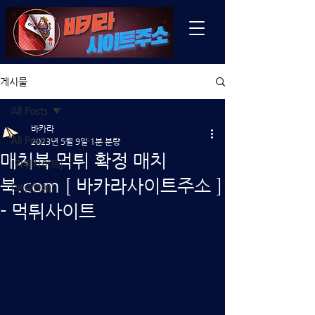
게시물
All Posts
바카라
All Posts
2023년 5월 9일
1분 분량
매치북 먹튀 확정 매치
[먹튀사이트]
북.com [ 바카라사이트주소 ]
[보증업체]
- 먹튀사이트