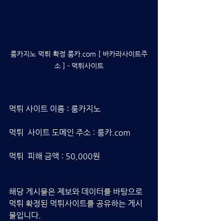
룸카지노 먹튀 확정 룸카.com [ 바카라사이트주
소 ] - 먹튀사이트
먹튀 사이트 이름 : 룸카지노
먹튀  사이트 도메인 주소 : 룸카.com
먹튀  피해 금액 : 50,000원
해당 게시물은 제보와 데이터를 바탕으로 
먹튀 확정된 먹튀사이트를 공유하는 게시
물입니다.