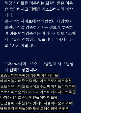
해당 사이트를 이용하는 회원님들은 이용
을 중단하시고 피해를 최소화하시기 바랍
니다. 
최근 먹튀사이트에 먹튀방법이 다양하며 
회원이 직접 검증하기에는 정보가 부족하
며 이를 먹튀검증전문 바카라사이트주소에
서 무료로 진행하고 있습니다.  24시간 문
의주시기 바랍니다.
" 바카라사이트주소 " 보증업체 사고 발생
시 전액 보상합니다.
보증업체
먹튀확정
먹튀
메이저사이트
메이저놀이터주소
먹튀사이트
토토사이트추천
토토커뮤니티
토토사이트주소
메이저놀이터추천
토토사이트순위
카지노사이트
바카라사이트추천
바카라사이트순위
안전놀이터
터틀벳
안전놀이터추천
슈퍼벳
메이저놀이터순위
위너
배팅룸
메이저놀이터모음
트레이딩벳
원벳원