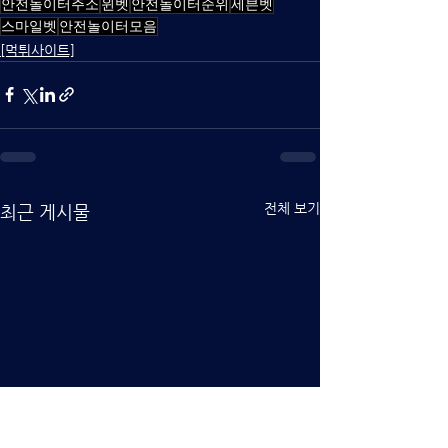
안전놀이터주소
윈벳
안전놀이터순위
세븐벳
스마일벳
안전놀이터모음
[먹튀사이트]
전체 보기
최근 게시물