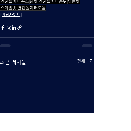
안전놀이터주소
윈벳
안전놀이터순위
세븐벳
스마일벳
안전놀이터모음
[먹튀사이트]
전체 보기
최근 게시물