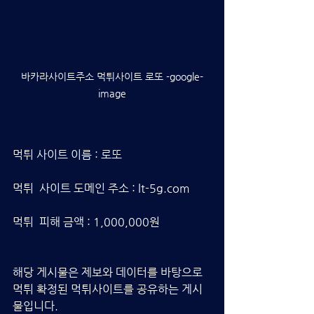
바카라사이트주소 먹튀사이트 로또 -google-
image
먹튀 사이트 이름 : 로또
먹튀  사이트 도메인 주소 : lt-5g.com
먹튀  피해 금액 : 1,000,000원
해당 게시물은 제보와 데이터를 바탕으로 
먹튀 확정된 먹튀사이트를 공유하는 게시
물입니다.