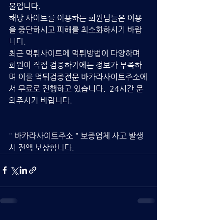
물입니다.
해당 사이트를 이용하는 회원님들은 이용
을 중단하시고 피해를 최소화하시기 바랍
니다. 
최근 먹튀사이트에 먹튀방법이 다양하며 
회원이 직접 검증하기에는 정보가 부족하
며 이를 먹튀검증전문 바카라사이트주소에
서 무료로 진행하고 있습니다.  24시간 문
의주시기 바랍니다.
" 바카라사이트주소 " 보증업체 사고 발생
시 전액 보상합니다.