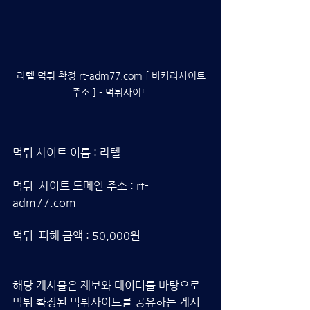
라텔 먹튀 확정 rt-adm77.com [ 바카라사이트
주소 ] - 먹튀사이트
먹튀 사이트 이름 : 라텔
먹튀  사이트 도메인 주소 : rt-
adm77.com
먹튀  피해 금액 : 50,000원
해당 게시물은 제보와 데이터를 바탕으로 
먹튀 확정된 먹튀사이트를 공유하는 게시