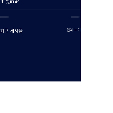
전체 보기
최근 게시물