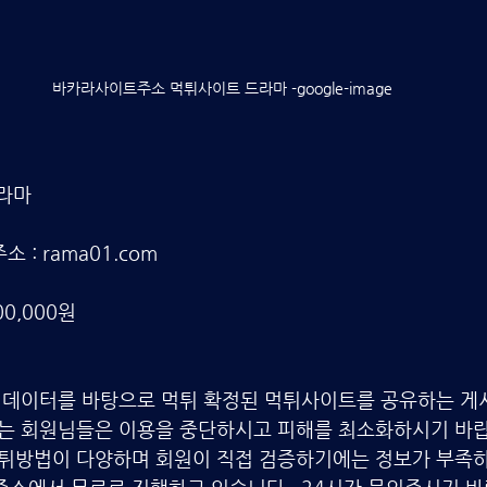
바카라사이트주소 먹튀사이트 드라마 -google-image
드라마
 : rama01.com
00,000원
 데이터를 바탕으로 먹튀 확정된 먹튀사이트를 공유하는 게
는 회원님들은 이용을 중단하시고 피해를 최소화하시기 바랍
튀방법이 다양하며 회원이 직접 검증하기에는 정보가 부족하