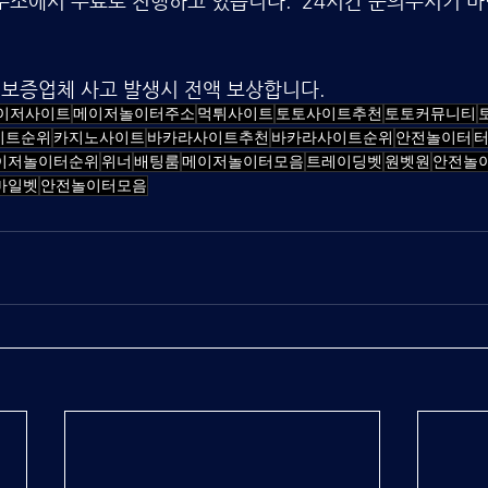
소에서 무료로 진행하고 있습니다.  24시간 문의주시기 바
 보증업체 사고 발생시 전액 보상합니다.
이저사이트
메이저놀이터주소
먹튀사이트
토토사이트추천
토토커뮤니티
이트순위
카지노사이트
바카라사이트추천
바카라사이트순위
안전놀이터
이저놀이터순위
위너
배팅룸
메이저놀이터모음
트레이딩벳
원벳원
안전놀
마일벳
안전놀이터모음