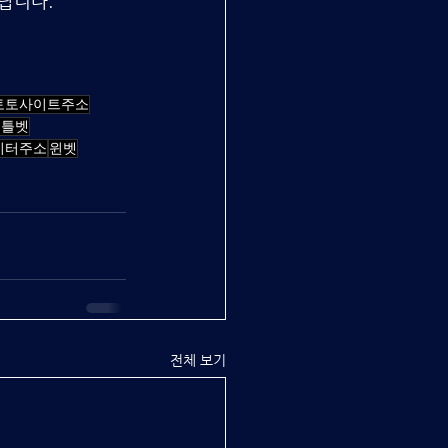
랍니다.
토토사이트주소
터틀벳
이터주소
윈벳
전체 보기