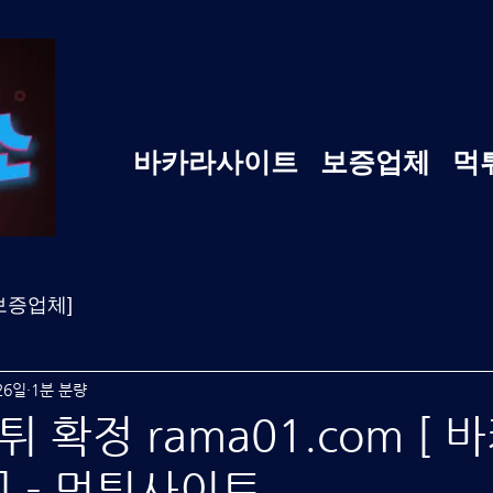
바카라사이트
보증업체
먹
보증업체]
26일
1분 분량
 확정 rama01.com [
] - 먹튀사이트