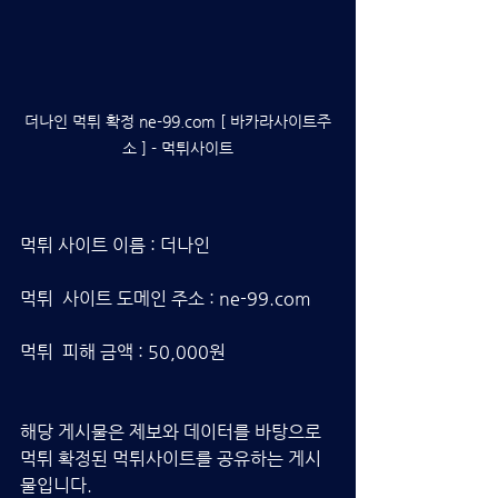
더나인 먹튀 확정 ne-99.com [ 바카라사이트주
소 ] - 먹튀사이트
먹튀 사이트 이름 : 더나인
먹튀  사이트 도메인 주소 : ne-99.com
먹튀  피해 금액 : 50,000원
해당 게시물은 제보와 데이터를 바탕으로 
먹튀 확정된 먹튀사이트를 공유하는 게시
물입니다.