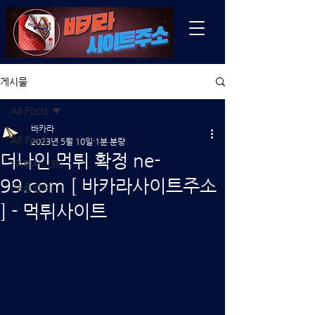
게시물
All Posts
바카라
All Posts
2023년 5월 10일
1분 분량
더나인 먹튀 확정 ne-
[먹튀사이트]
99.com [ 바카라사이트주소
[보증업체]
] - 먹튀사이트