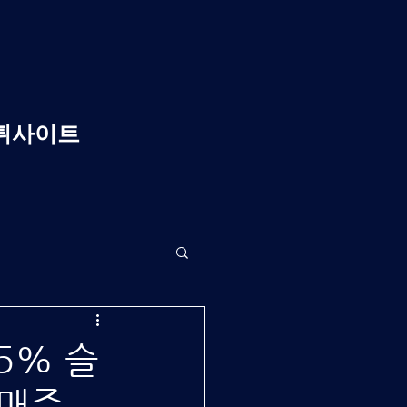
튀사이트
5% 슬
 매주