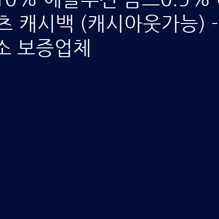
츠 캐시백 (캐시아웃가능) 
소 보증업체