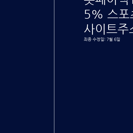
5% 스포
사이트주
최종 수정일:
7월 6일