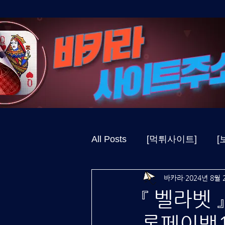
All Posts
[먹튀사이트]
[
바카라
2024년 8월 
『 벨라벳
롯페이백1