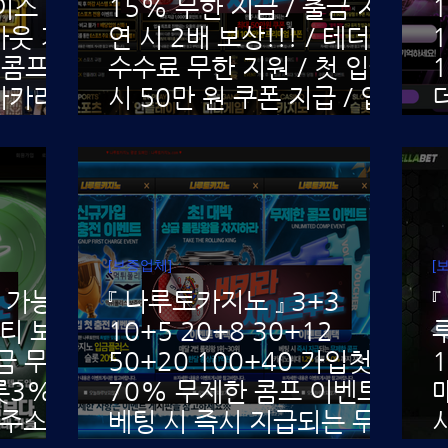
이스 첫
15% 무한 지급 / 출금 지
1
아웃 기
연 시 2배 보상!!! / 테더
 콤프
수수료 무한 지원 / 첫 입금
 바카라
시 50만 원 쿠폰 지급 / 입
체
플 3+2 5+3 10+5 ~
200+70 - 바카라사이트주
소 보증업체
[보증업체]
[
가능 /
『 나루토카지노 』 3+3
티 보
10+5 20+8 30+12
금 무제
50+20 100+40 가입첫충
롯3%
70% 무제한 콤프 이벤트
트주소
베팅 시 즉시 지급되는 무제