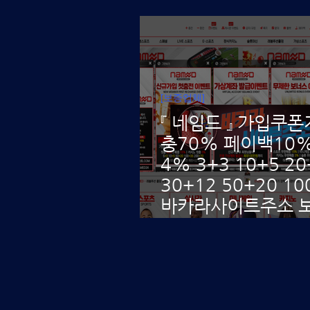
보증업체
[보증업체]
『 네임드 』 가입쿠폰지급 첫
충70% 페이백10
4% 3+3 10+5 20
30+12 50+20 10
바카라사이트주소 
체