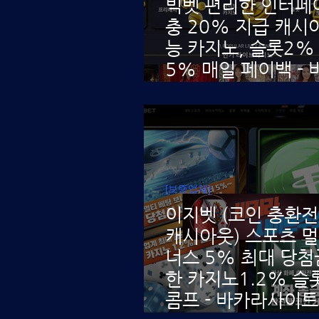
빅벳 편리한 인터페
충 20% 지급 캐시
능 카지노, 슬롯2%
5% 매일 페이백 -
사이트주소 보증업
[보증업체]
이지벳 (코인 충환전 
캐시아웃) 스포츠 멀
너스 5% 최대 당첨
한 카지노1.2% 슬
콤프 - 바카라사이