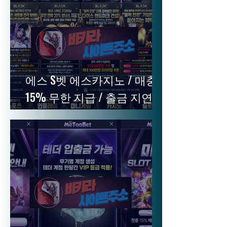
에스 S벳 에스카지노 / 매충
15% 무한 지급 / 출금 지연 시
2배 보상!!! / 테더 수수료 무한
지원 / 첫 입금 시 50만 원 쿠
폰 지급 / 입플 3+2 5+3 10+5 ~
200+70 - 바카라사이트주소
보증업체